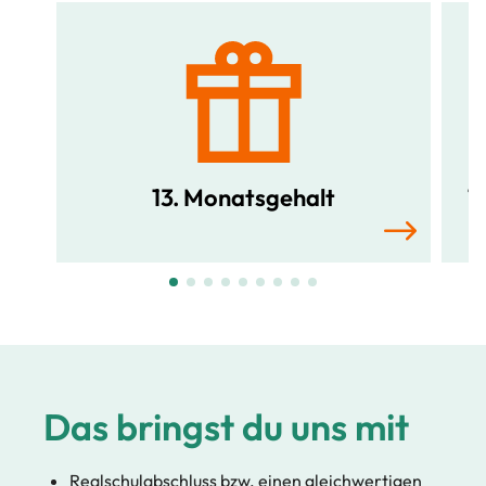
13. Monatsgehalt
1
Das bringst du uns mit
Realschulabschluss bzw. einen gleichwertigen