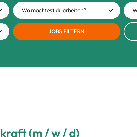
Wo möchtest du arbeiten?
W
JOBS FILTERN
raft (m / w / d)