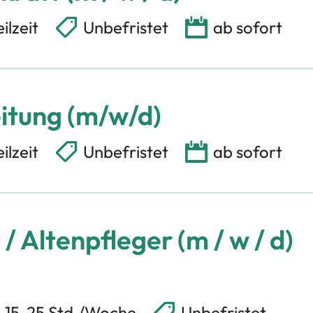
eilzeit
Unbefristet
ab sofort
itung (m/w/d)
eilzeit
Unbefristet
ab sofort
/ Altenpfleger (m / w / d)
t, 15-25 Std./Woche
Unbefristet