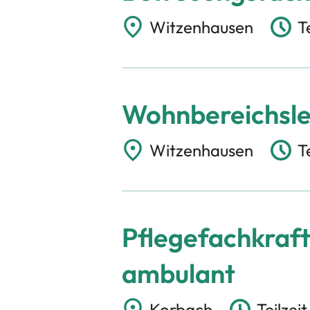
Witzenhausen
T
Wohnbereichsle
Witzenhausen
T
Pflegefachkraft 
ambulant
Korbach
Teilzei